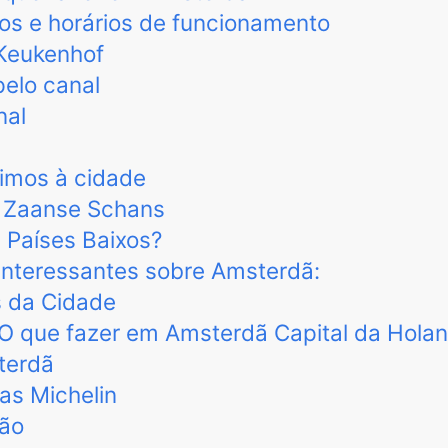
os e horários de funcionamento
 Keukenhof
pelo canal
nal
ximos à cidade
 Zaanse Schans
u Países Baixos?
 interessantes sobre Amsterdã:
s da Cidade
 O que fazer em Amsterdã Capital da Hola
terdã
as Michelin
ião