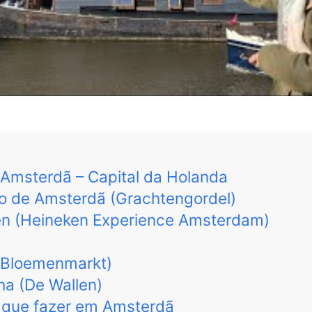
 Amsterdã – Capital da Holanda
co de Amsterdã (Grachtengordel)
en (Heineken Experience Amsterdam)
(Bloemenmarkt)
ha (De Wallen)
 que fazer em Amsterdã