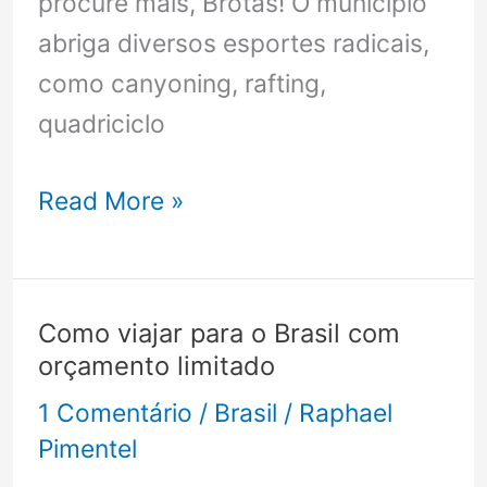
procure mais, Brotas! O município
abriga diversos esportes radicais,
como canyoning, rafting,
quadriciclo
Roteiro
Read More »
para
aproveitar
–
Como viajar para o Brasil com
O
orçamento limitado
que
1 Comentário
/
Brasil
/
Raphael
fazer
Pimentel
em