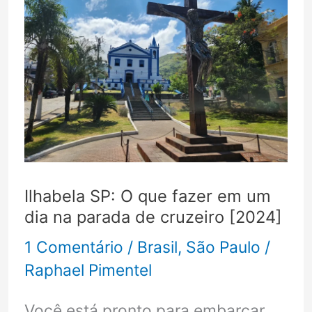
Ilhabela SP: O que fazer em um
dia na parada de cruzeiro [2024]
1 Comentário
/
Brasil
,
São Paulo
/
Raphael Pimentel
Você está pronto para embarcar