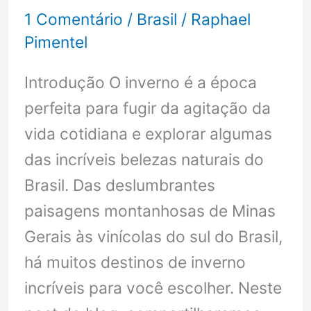
Quanto
1 Comentário
/
Brasil
/
Raphael
custa
Pimentel
e
Introdução O inverno é a época
onde
perfeita para fugir da agitação da
fazer
vida cotidiana e explorar algumas
(2023)
das incríveis belezas naturais do
Brasil. Das deslumbrantes
paisagens montanhosas de Minas
Gerais às vinícolas do sul do Brasil,
há muitos destinos de inverno
incríveis para você escolher. Neste