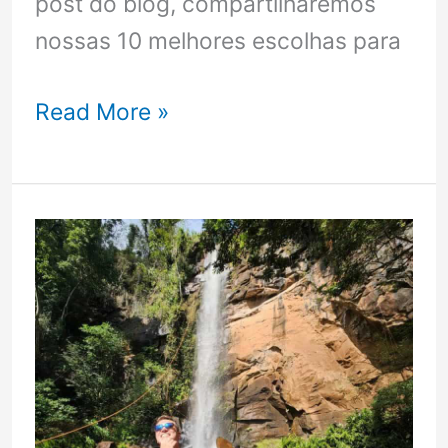
post do blog, compartilharemos
nossas 10 melhores escolhas para
10
Read More »
destinos
de
inverno
incríveis
no
Brasil
que
você
vai