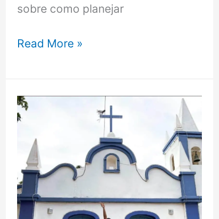
sobre como planejar
Como
Read More »
viajar
para
o
Brasil
com
orçamento
limitado