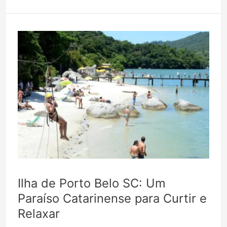
O
que
fazer
em
um
dia
na
parada
de
cruzeiro
Ilha de Porto Belo SC: Um
Paraíso Catarinense para Curtir e
[2024]
Relaxar