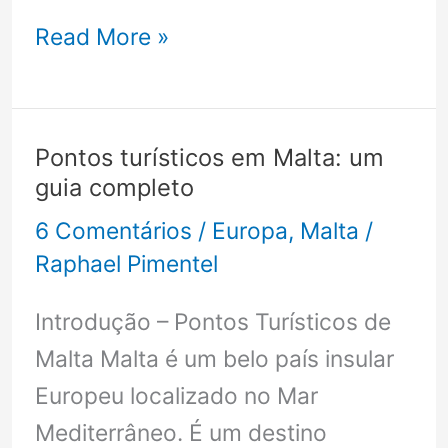
Mosta,
Read More »
Malta:
uma
jóia
Pontos turísticos em Malta: um
escondida
guia completo
(além
6 Comentários
/
Europa
,
Malta
/
de
Raphael Pimentel
sua
Introdução – Pontos Turísticos de
Rotunda)
Malta Malta é um belo país insular
Europeu localizado no Mar
Mediterrâneo. É um destino