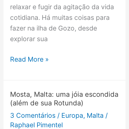
relaxar e fugir da agitação da vida
cotidiana. Há muitas coisas para
fazer na ilha de Gozo, desde
explorar sua
As
Read More »
joias
escondidas
da
Mosta, Malta: uma jóia escondida
Ilha
(além de sua Rotunda)
de
3 Comentários
/
Europa
,
Malta
/
Gozo
Raphael Pimentel