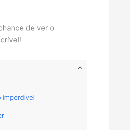
 chance de ver o
crível!
o imperdível
er