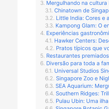
Mergulhando na cultura l
Chinatown de Singapu
Little India: Cores e
Kampong Glam: O enc
Experiências gastronôm
Hawker Centers: Desc
Pratos típicos que v
Restaurantes premiados
Diversão para toda a fa
Universal Studios Si
Singapore Zoo e Nig
SEA Aquarium: Merg
Southern Ridges: Tr
Pulau Ubin: Uma ilha
Singapore Botanic G