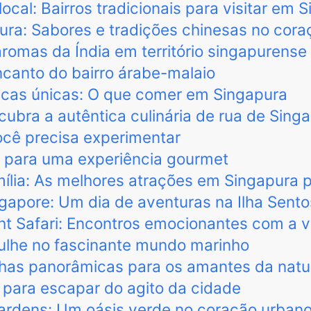
ocal: Bairros tradicionais para visitar em 
ra: Sabores e tradições chinesas no cora
 aromas da Índia em território singapurense
anto do bairro árabe-malaio
icas únicas: O que comer em Singapura
ubra a autêntica culinária de rua de Sing
ocê precisa experimentar
 para uma experiência gourmet
mília: As melhores atrações em Singapura 
ngapore: Um dia de aventuras na Ilha Sent
ht Safari: Encontros emocionantes com a 
ulhe no fascinante mundo marinho
ilhas panorâmicas para os amantes da nat
 para escapar do agito da cidade
ardens: Um oásis verde no coração urban