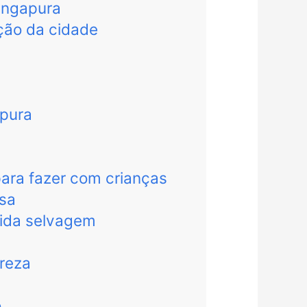
Singapura
ção da cidade
apura
para fazer com crianças
osa
vida selvagem
ureza
o