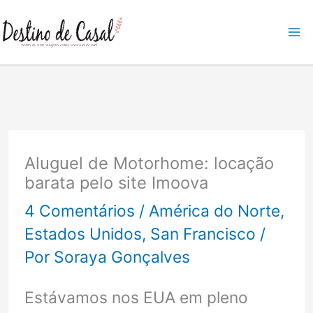
Ir
para
o
conteúdo
Aluguel de Motorhome: locação
barata pelo site Imoova
4 Comentários
/
América do Norte
,
Estados Unidos
,
San Francisco
/
Por
Soraya Gonçalves
Estávamos nos EUA em pleno