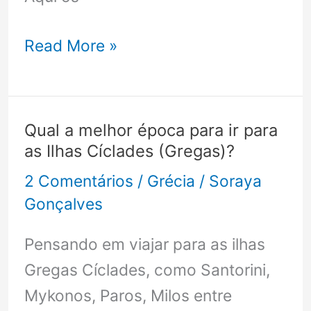
Quanto
Read More »
custa
viajar
para
Qual a melhor época para ir para
Santorini?
as Ilhas Cíclades (Gregas)?
2 Comentários
/
Grécia
/
Soraya
Gonçalves
Pensando em viajar para as ilhas
Gregas Cíclades, como Santorini,
Mykonos, Paros, Milos entre