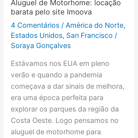
Aluguel de Motorhome: locação
fazer:
barata pelo site Imoova
ROTEIRO
4 Comentários
/
América do Norte
,
DE
Estados Unidos
,
San Francisco
/
ÔNIBUS
Soraya Gonçalves
Estávamos nos EUA em pleno
verão e quando a pandemia
começava a dar sinais de melhora,
era uma época perfeita para
explorar os parques da região da
Costa Oeste. Logo pensamos no
aluguel de motorhome para