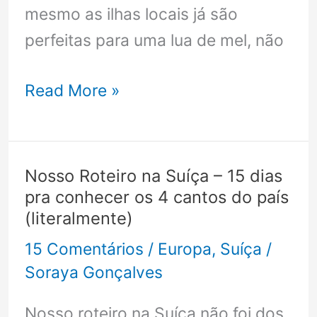
mesmo as ilhas locais já são
perfeitas para uma lua de mel, não
Maldivas:
Read More »
ilha
local!
Qual
Nosso Roteiro na Suíça – 15 dias
conhecer?
pra conhecer os 4 cantos do país
(literalmente)
15 Comentários
/
Europa
,
Suíça
/
Soraya Gonçalves
Nosso roteiro na Suíça não foi dos