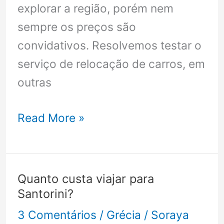
explorar a região, porém nem
sempre os preços são
convidativos. Resolvemos testar o
serviço de relocação de carros, em
outras
Aluguel
Read More »
de
Motorhome:
locação
Quanto custa viajar para
barata
Santorini?
pelo
3 Comentários
/
Grécia
/
Soraya