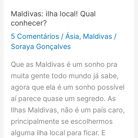
e
Maldivas: ilha local! Qual
como
conhecer?
conhecê-
5 Comentários
/
Ásia
,
Maldivas
/
los
Soraya Gonçalves
Que as Maldivas é um sonho pra
muita gente todo mundo já sabe,
agora que ela é um sonho possível
aí parece quase um segredo. As
Ilhas Maldivas, não é um país caro,
principalmente se escolhermos
alguma ilha local para ficar. E