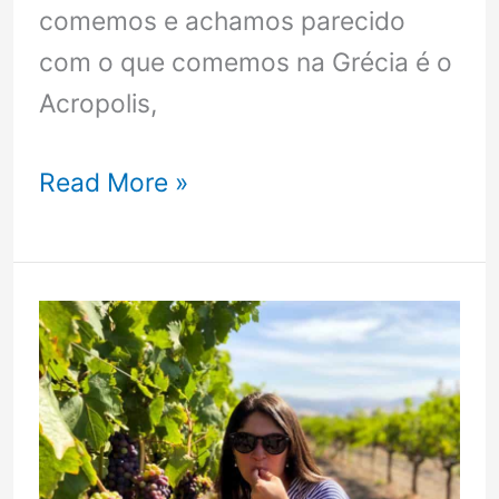
comemos e achamos parecido
com o que comemos na Grécia é o
Acropolis,
Comida
Read More »
Típica
da
Grécia