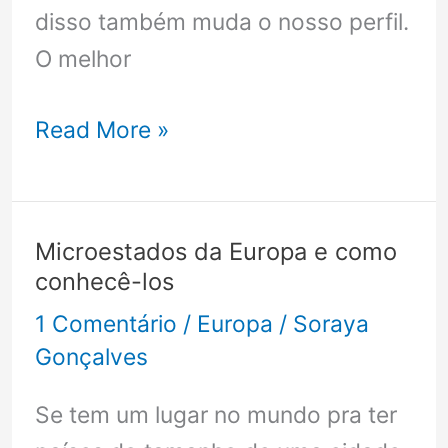
disso também muda o nosso perfil.
O melhor
Campo
Read More »
Base
do
Everest
Microestados da Europa e como
–
conhecê-los
O
1 Comentário
/
Europa
/
Soraya
que
Gonçalves
levar?
Se tem um lugar no mundo pra ter