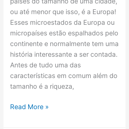
países do tamanho de uma cidade,
ou até menor que isso, é a Europa!
Esses microestados da Europa ou
micropaíses estão espalhados pelo
continente e normalmente tem uma
história interessante a ser contada.
Antes de tudo uma das
características em comum além do
tamanho é a riqueza,
Microestados
Read More »
da
Europa