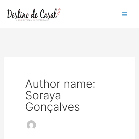
Ir
para
o
conteúdo
Author name:
Soraya
Gonçalves